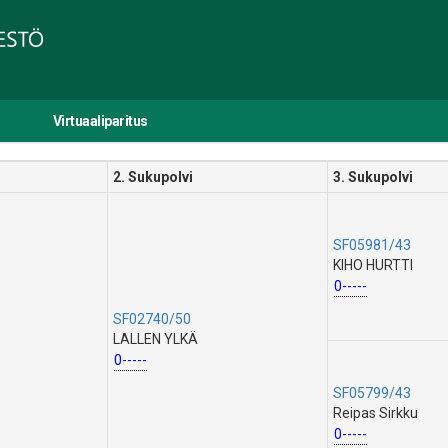
Virtuaaliparitus
2. Sukupolvi
3. Sukupolvi
SF05981/43
KIHO HURTTI
0-----
SF02740/50
LALLEN YLKÄ
0-----
SF05799/43
Reipas Sirkku
0-----