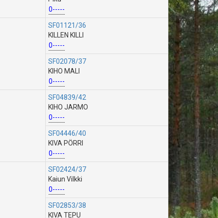
0-----
SF01121/36
KILLEN KILLI
0-----
SF02078/37
KIHO MALI
0-----
SF04839/42
KIHO JARMO
0-----
SF04446/40
KIVA PÖRRI
0-----
SF02424/37
Kaiun Vilkki
0-----
SF02853/38
KIVA TEPU