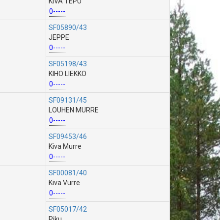
KIVA TEPU
0-----
SF05890/43
JEPPE
0-----
SF05198/43
KIHO LIEKKO
0-----
SF09131/45
LOUHEN MURRE
0-----
SF09453/46
Kiva Murre
0-----
SF00081/40
Kiva Vurre
0-----
SF05017/42
Piku