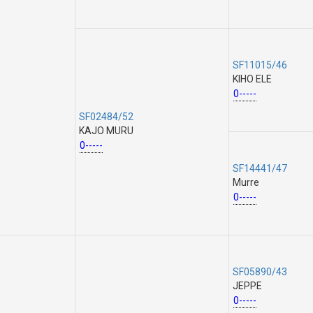
SF11015/46
KIHO ELE
0-----
SF02484/52
KAJO MURU
0-----
SF14441/47
Murre
0-----
SF05890/43
JEPPE
0-----