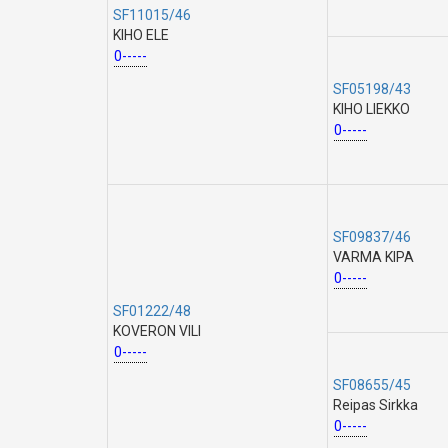
SF11015/46
KIHO ELE
0-----
SF05198/43
KIHO LIEKKO
0-----
SF09837/46
VARMA KIPA
0-----
SF01222/48
KOVERON VILI
0-----
SF08655/45
Reipas Sirkka
0-----