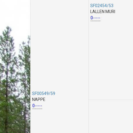
SF02454/53
LALLEN MURI
0-----
SF00549/59
NAPPE
0-----