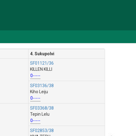
4. Sukupolvi
SF01121/36
KILLEN KILLI
0-----
SF03136/38
Kiho Leiju
0-----
SF03368/38
Tepin Lelu
0-----
SF02853/38