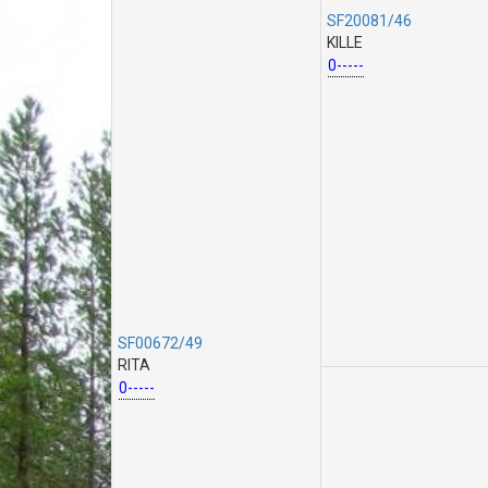
SF20081/46
KILLE
0-----
SF00672/49
RITA
0-----