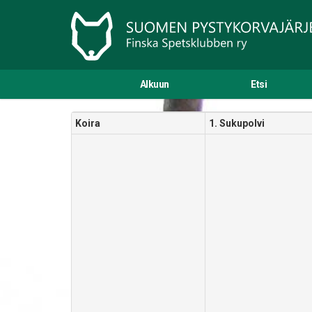
Alkuun
Etsi
Koira
1. Sukupolvi