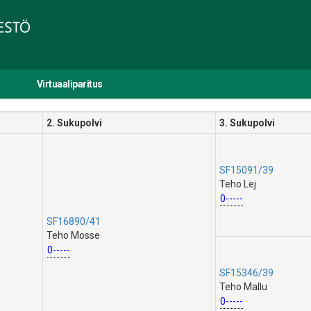
Virtuaaliparitus
2. Sukupolvi
3. Sukupolvi
SF15091/39
Teho Lej
0-----
SF16890/41
Teho Mosse
0-----
SF15346/39
Teho Mallu
0-----