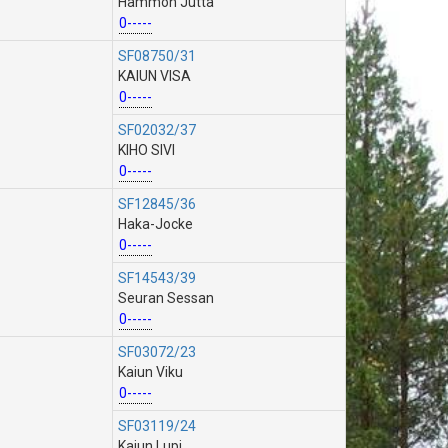
Hammon Jutta
0-----
SF08750/31
KAIUN VISA
0-----
SF02032/37
KIHO SIVI
0-----
SF12845/36
Haka-Jocke
0-----
SF14543/39
Seuran Sessan
0-----
SF03072/23
Kaiun Viku
0-----
SF03119/24
Kaiun Lupi