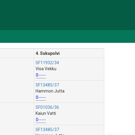
4. Sukupolvi
SF11932/34
Visa Vekku
0-----
SF13485/37
Hammon Jutta
0-----
SF01036/36
Kaiun Vatti
0-----
SF13485/37