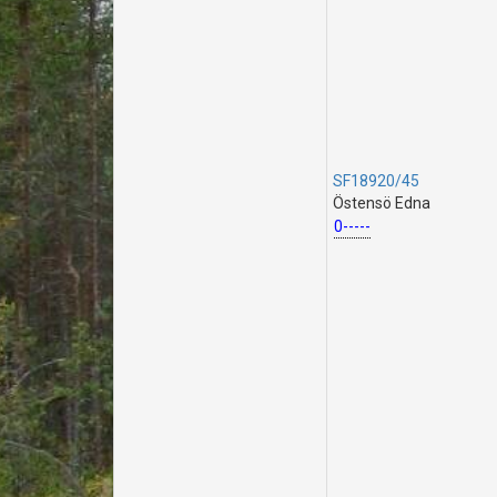
SF18920/45
Östensö Edna
0-----