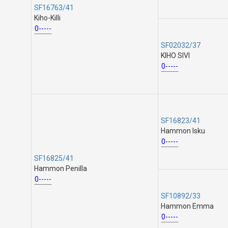
SF16763/41
Kiho-Killi
0-----
SF02032/37
KIHO SIVI
0-----
SF16823/41
Hammon Isku
0-----
SF16825/41
Hammon Penilla
0-----
SF10892/33
Hammon Emma
0-----