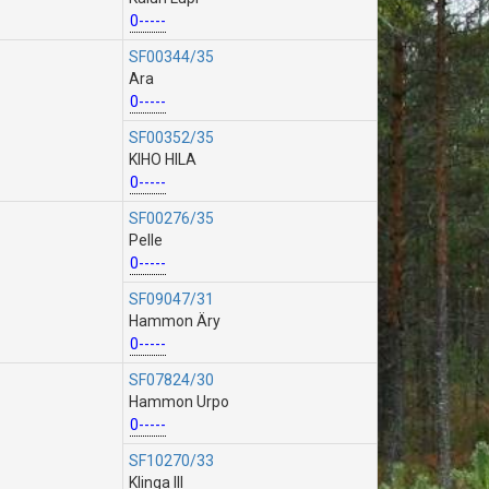
0-----
SF00344/35
Ara
0-----
SF00352/35
KIHO HILA
0-----
SF00276/35
Pelle
0-----
SF09047/31
Hammon Äry
0-----
SF07824/30
Hammon Urpo
0-----
SF10270/33
Klinga III