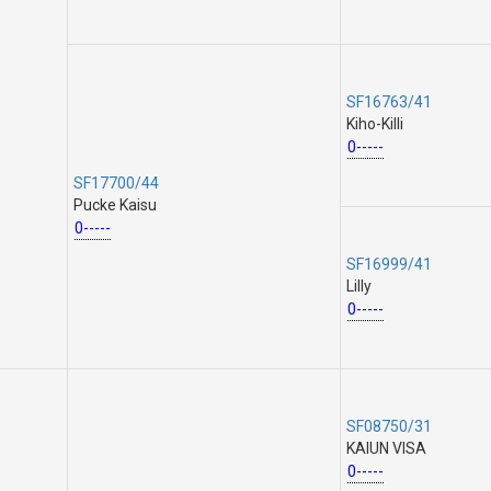
SF16763/41
Kiho-Killi
0-----
SF17700/44
Pucke Kaisu
0-----
SF16999/41
Lilly
0-----
SF08750/31
KAIUN VISA
0-----