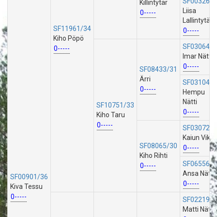
SF00326/1
Killintytär
Liisa
0-----
Lallintytär
SF11961/34
0-----
Kiho Pöpö
SF03064/2
0-----
Imar Nätti
0-----
SF08433/31
Ärri
SF03104/2
0-----
Hempu
Nätti
SF10751/33
0-----
Kiho Taru
0-----
SF03072/2
Kaiun Viku
SF08065/30
0-----
Kiho Rihti
SF06556/2
0-----
Ansa Nätti
SF00901/36
0-----
Kiva Tessu
0-----
SF02219/2
Matti Nätti