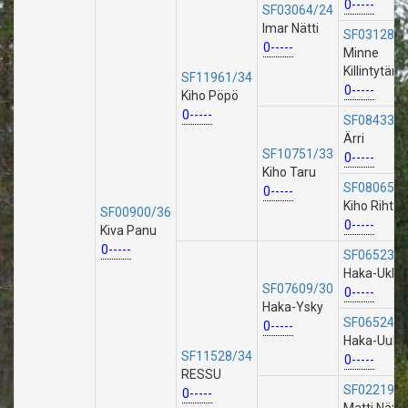
0-----
SF03064/24
Imar Nätti
SF03128/2
0-----
Minne
Killintytär
SF11961/34
0-----
Kiho Pöpö
0-----
SF08433/3
Ärri
SF10751/33
0-----
Kiho Taru
SF08065/3
0-----
Kiho Rihti
SF00900/36
0-----
Kiva Panu
0-----
SF06523/2
Haka-Ukki
SF07609/30
0-----
Haka-Ysky
SF06524/2
0-----
Haka-Uula
SF11528/34
0-----
RESSU
SF02219/2
0-----