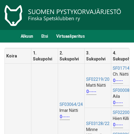
Alkuun
Etsi
Virtuaaliparitus
1.
2.
3.
4.
Koira
Sukupolvi
Sukupolvi
Sukupolvi
Sukupolvi
SF01714/0
Ch. Nätti
SF02219/20
0-----
Matti Nätti
SF00008/1
0-----
Aila
0-----
SF03064/24
Imar Nätti
SF02200/1
0-----
Hiien Killi
SF03128/22
0-----
Minne