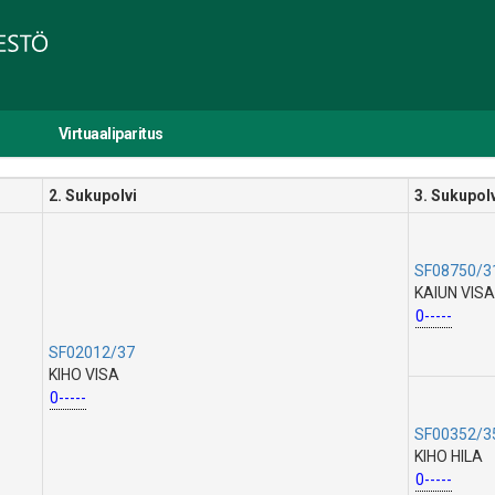
Virtuaaliparitus
2. Sukupolvi
3. Sukupol
SF08750/3
KAIUN VISA
0-----
SF02012/37
KIHO VISA
0-----
SF00352/3
KIHO HILA
0-----