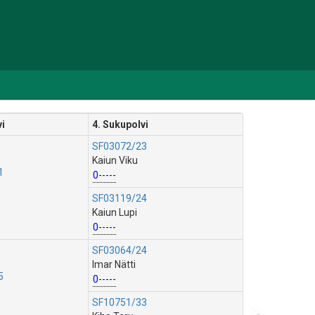
vi
4. Sukupolvi
SF03072/23
Kaiun Viku
1
0-----
SF03119/24
Kaiun Lupi
0-----
SF03064/24
Imar Nätti
5
0-----
SF10751/33