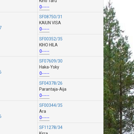
Kiho Taru
0-----
SF08750/31
KAIUN VISA
7
0-----
SF00352/35
KIHO HILA
0-----
SF07609/30
Haka-Ysky
6
0-----
SF04378/26
Parantaja-Aija
0-----
SF00344/35
Ara
6
0-----
SF11278/34
Kirra