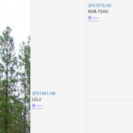
SF07076/45
KIVA TEHO
0-----
SF01941/48
LELU
0-----