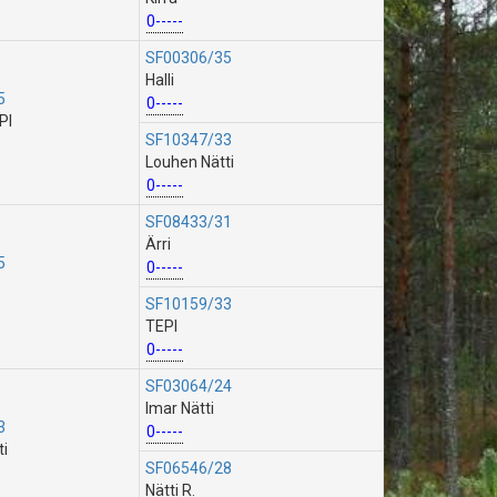
0-----
SF00306/35
Halli
5
0-----
PI
SF10347/33
Louhen Nätti
0-----
SF08433/31
Ärri
5
0-----
SF10159/33
TEPI
0-----
SF03064/24
Imar Nätti
3
0-----
ti
SF06546/28
Nätti R.