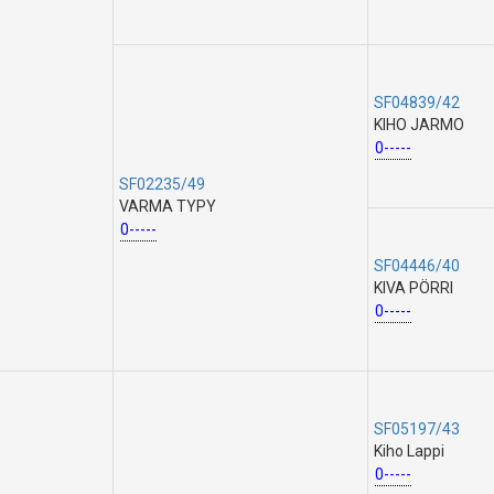
SF04839/42
KIHO JARMO
0-----
SF02235/49
VARMA TYPY
0-----
SF04446/40
KIVA PÖRRI
0-----
SF05197/43
Kiho Lappi
0-----