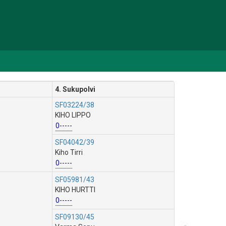
4. Sukupolvi
SF03224/38
KIHO LIPPO
0-----
SF04042/39
Kiho Tirri
0-----
SF05981/43
KIHO HURTTI
0-----
SF09130/45