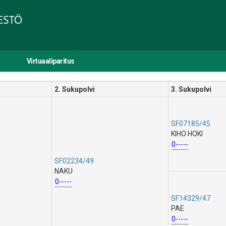
Virtuaaliparitus
2. Sukupolvi
3. Sukupolvi
SF07185/45
KIHO HOKI
0-----
SF02234/49
NAKU
0-----
SF14329/47
PAE
0-----