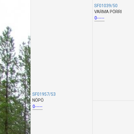
SF01039/50
VARMA PÖRRI
0-----
SF01957/53
NÖPÖ
0-----