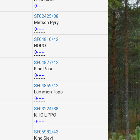
0-----
SF02425/38
Metson Pyry
0-----
SF04810/42
NÖPÖ
0-----
SF04877/42
Kiho Pasi
0-----
SF04859/42
Lammen Töpö
0-----
SF03224/38
KIHO LIPPO
0-----
SF05982/43
Kiho Sievi