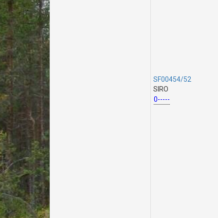
SF00454/52
SIRO
0-----