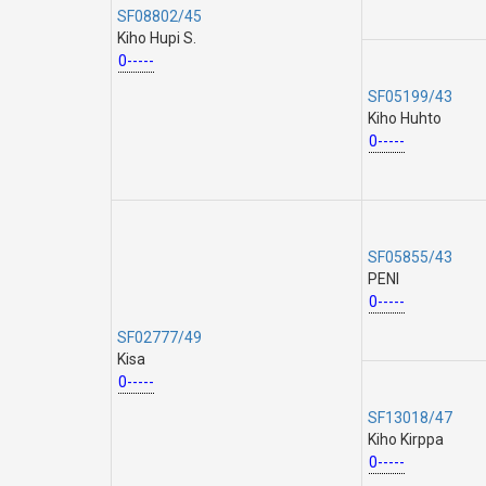
SF08802/45
Kiho Hupi S.
0-----
SF05199/43
Kiho Huhto
0-----
SF05855/43
PENI
0-----
SF02777/49
Kisa
0-----
SF13018/47
Kiho Kirppa
0-----