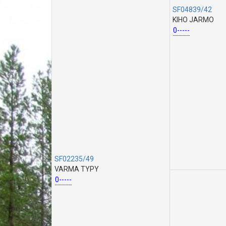
SF04839/42
KIHO JARMO
0-----
SF02235/49
VARMA TYPY
0-----