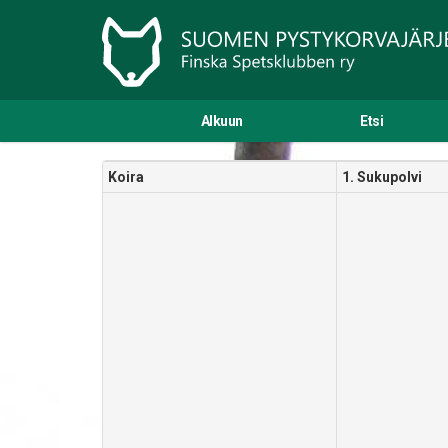
Alkuun
Etsi
Koira
1. Sukupolvi