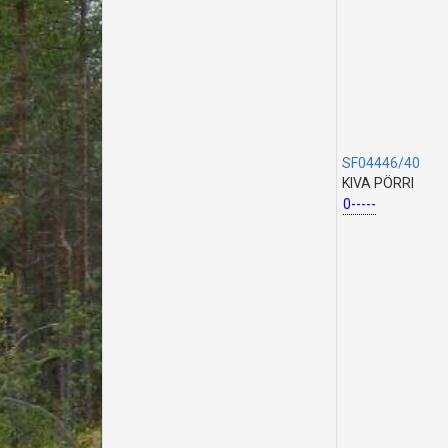
SF04446/40
KIVA PÖRRI
0-----