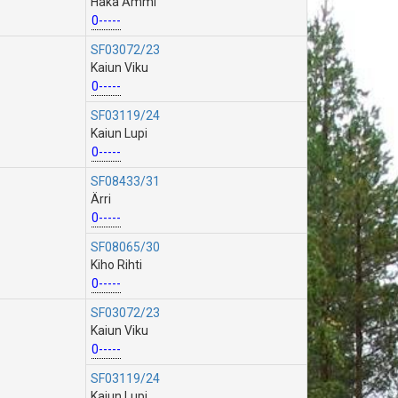
Haka Ämmi
0-----
SF03072/23
Kaiun Viku
0-----
SF03119/24
Kaiun Lupi
0-----
SF08433/31
Ärri
0-----
SF08065/30
Kiho Rihti
0-----
SF03072/23
Kaiun Viku
0-----
SF03119/24
Kaiun Lupi