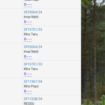
0-----
SF03064/24
Imar Nätti
0-----
SF10751/33
Kiho Taru
0-----
SF03064/24
Imar Nätti
0-----
SF10751/33
Kiho Taru
0-----
SF11961/34
Kiho Pöpö
0-----
SF11528/34
RESSU