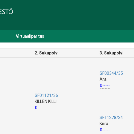
Virtuaaliparitus
2. Sukupolvi
3. Sukupolvi
SF00344/35
Ara
0-----
SF01121/36
KILLEN KILLI
0-----
SF11278/34
Kirra
0-----