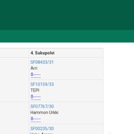
4. Sukupolvi
SF08433/31
Ärri
0-----
SF10159/33
TEPI
0-----
SF07767/30
Hammon Urkki
0-----
SF00235/30