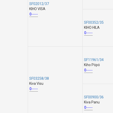
SF02012/37
KIHO VISA
0-----
SF00352/35
KIHO HILA
0-----
SF11961/34
Kiho Pöpö
0-----
SF03258/38
Kiva Visu
0-----
SF00900/36
Kiva Panu
0-----