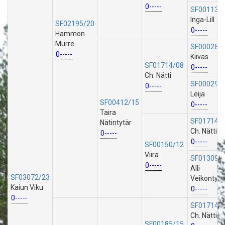
0-----
SF00113/
Inga-Lill
SF02195/20
0-----
Hammon
Murre
SF00028/
0-----
Kiivas
SF01714/08
0-----
Ch. Nätti
SF00029/
0-----
Leija
SF00412/15
0-----
Taira
SF01714/
Nätintytär
Ch. Nätti
0-----
0-----
SF00150/12
Viira
SF01309/
0-----
Alli
SF03072/23
Veikontytä
Kaiun Viku
0-----
0-----
SF01714/
Ch. Nätti
SF00185/15