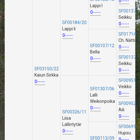
0-----
Lappi I
SF00137/
0-----
Seikku
SF00184/20
0-----
Lappi Ii
SF01714/
0-----
Ch. Nätti
SF00107/12
0-----
Bella
SF00137/
0-----
Seikku
SF03150/22
0-----
Kaiun Sirkka
SF00951/
0-----
Veikko
SF01307/06
0-----
Lalli
Weikonpoika
SF00952/
0-----
Aili
SF00326/11
0-----
Liisa
Lallintytär
SF00691/
0-----
Hupsu
SF00113/09
0-----