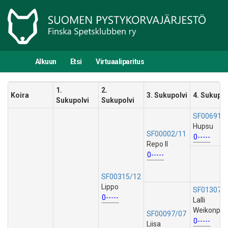
Alkuun
Etsi
Virtuaaliparitus
1.
2.
Koira
3. Sukupolvi
4. Sukupol
Sukupolvi
Sukupolvi
SF00691/
Hupsu
SF00002/11
0-----
Repo II
0-----
SF00315/12
Lippo
SF01307/
0-----
Lalli
Weikonpoi
SF00097/07
0-----
Liisa