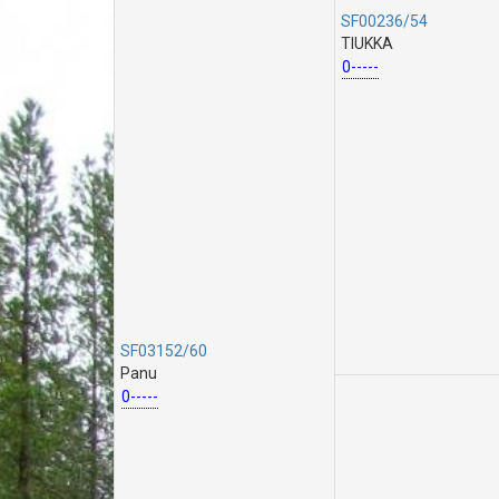
SF00236/54
TIUKKA
0-----
SF03152/60
Panu
0-----