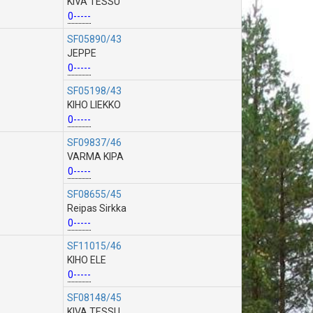
KIVA TESSU
0-----
SF05890/43
JEPPE
0-----
SF05198/43
KIHO LIEKKO
0-----
SF09837/46
VARMA KIPA
0-----
SF08655/45
Reipas Sirkka
0-----
SF11015/46
KIHO ELE
0-----
SF08148/45
KIVA TESSU