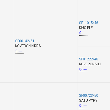
SF11015/46
KIHO ELE
0-----
SF00142/51
KOVERON KIRRA
0-----
SF01222/48
KOVERON VILI
0-----
SF00723/50
SATU PYRY
0-----