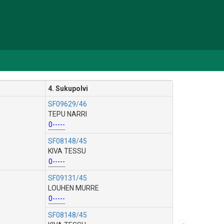
4. Sukupolvi
SF09629/46
TEPU NARRI
0-----
SF08148/45
KIVA TESSU
0-----
SF09131/45
LOUHEN MURRE
0-----
SF08148/45