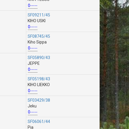
0-----
SF09211/45
KIHO USKI
0-----
SF08745/45
Kiho Sippa
0-----
SF05890/43
JEPPE
0-----
SF05198/43
KIHO LIEKKO
0-----
SF03429/38
Jeku
0-----
SF06061/44
Pia