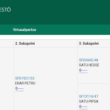
Virtuaaliparitus
2. Sukupolvi
3. Sukupolvi
SF03445/48
SATU HESSE
0-----
SF01921/53
EKAR PETRU
0-----
SF13114/47
SATU PIPSA
0-----