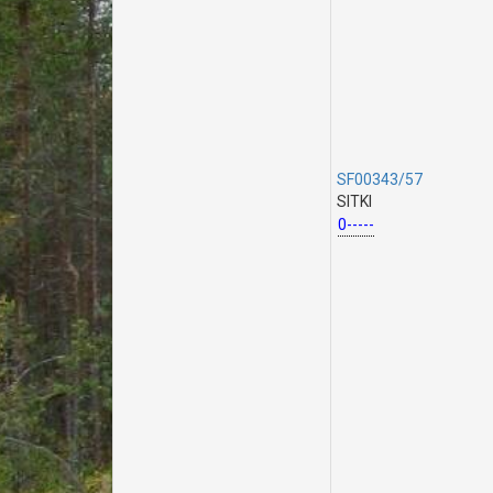
SF00343/57
SITKI
0-----