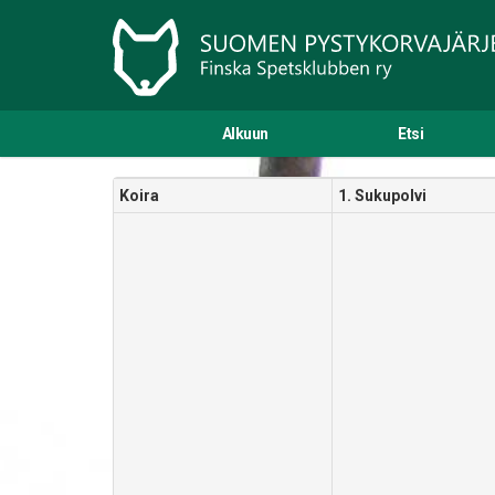
Alkuun
Etsi
Koira
1. Sukupolvi