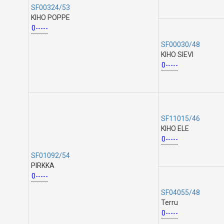
SF00324/53
KIHO POPPE
0-----
SF00030/48
KIHO SIEVI
0-----
SF11015/46
KIHO ELE
0-----
SF01092/54
PIRKKA
0-----
SF04055/48
Terru
0-----