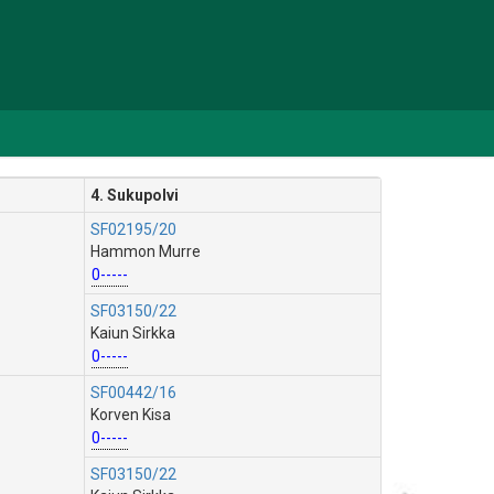
4. Sukupolvi
SF02195/20
Hammon Murre
0-----
SF03150/22
Kaiun Sirkka
0-----
SF00442/16
Korven Kisa
0-----
SF03150/22