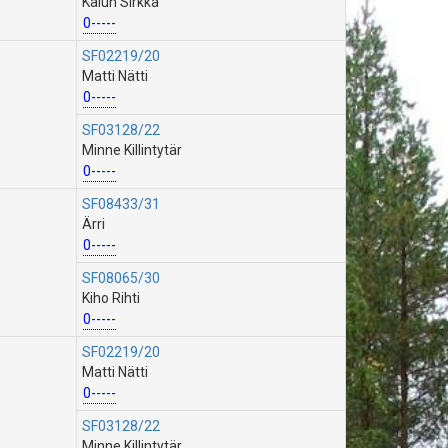
Kaiun Sirkka
0-----
SF02219/20
Matti Nätti
0-----
SF03128/22
Minne Killintytär
0-----
SF08433/31
Ärri
0-----
SF08065/30
Kiho Rihti
0-----
SF02219/20
Matti Nätti
0-----
SF03128/22
Minne Killintytär