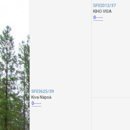
SF02012/37
KIHO VISA
0-----
SF03625/39
Kiva Näpsä
0-----