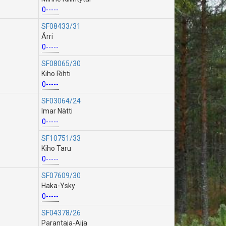
0-----
SF08433/31
Ärri
0-----
SF08065/30
Kiho Rihti
0-----
SF03064/24
Imar Nätti
0-----
SF10751/33
Kiho Taru
0-----
SF07609/30
Haka-Ysky
0-----
SF04378/26
Parantaja-Aija