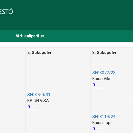
Virtuaaliparitus
2. Sukupolvi
3. Sukupolvi
SF03072/23
Kaiun Viku
0-----
SF08750/31
KAIUN VISA
0-----
SF03119/24
Kaiun Lupi
0-----