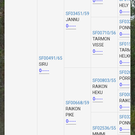
0-----
HELY
0-----
SF03451/59
JANNU
SF0321
0-----
PONNEN 
SF00710/56
0-----
TARMON
SF0151
VISSE
TARMO
0-----
HELKKY
SF00491/65
0-----
SIRU
0-----
SF0262
PÖRRI
SF00803/55
0-----
RAIKON
HEKU
SF0005
0-----
RAIKON 
SF00668/59
0-----
RAIKON
PIKE
SF0321
0-----
PONNEN 
SF02536/55
0-----
MIMMI