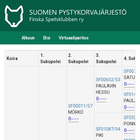
Alkuun
Etsi
Virtuaaliparitus
1.
2.
3.
Koira
4. Suku
Sukupolvi
Sukupolvi
Sukupolvi
SF0072
SATU P
SF00652/53
0-----
PAULAVIN
HESSU
SF0146
0-----
PAULA
SF00011/57
0-----
MÖRKÖ
SF0321
0-----
PONNEN 
SF01087/54
0-----
PIKI