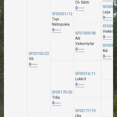
Ch. Nätti
SF00029
0-----
Leija
SF00301/12
0-----
Topi
Nätinpoika
SF00951
0-----
Veikko
SF01309/08
0-----
Alli
Veikontytär
SF00952
0-----
Aili
SF03155/22
0-----
Vili
0-----
SF00316/11
Lukki II
0-----
SF00170/20
Trilla
0-----
SF00171/19
Ulla