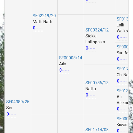
SF02219/20
SF01307
Matti Nätti
Lalli
0-----
SF00324/12
Weikonp
Siekki
0-----
Lallinpoika
SF00007
0-----
Siiri Av
SF00008/14
0-----
Aila
SF01714
0-----
Ch. Nätti
0-----
SF00786/13
Nätta
SF01309
0-----
Alli
SF04389/25
Veikonty
Siri
0-----
0-----
SF00028
Kiivas
SF01714/08
0-----