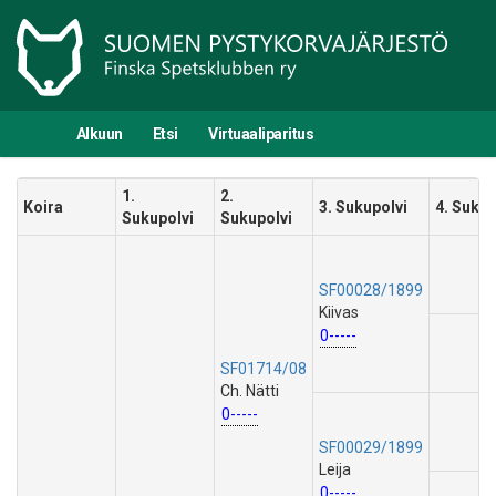
Alkuun
Etsi
Virtuaaliparitus
1.
2.
Koira
3. Sukupolvi
4. Sukup
Sukupolvi
Sukupolvi
SF00028/1899
Kiivas
0-----
SF01714/08
Ch. Nätti
0-----
SF00029/1899
Leija
0-----